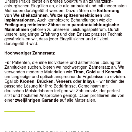
Unsere Praxis bietet ein breites Spektrum an zahnärztlich-
chirurgischen Eingriffen an, die alle ambulant und mit modernsten
Methoden durchgeführt werden. Dazu zählen die
Entfernung
von Weisheitszähnen
,
Wurzelspitzenresektionen
und
Implantationen
. Auch komplexere Behandlungen wie die
Freilegung retinierter Zähne
oder
parodontalchirurgische
Maßnahmen
gehören zu unserem Leistungsspektrum. Durch
unsere langjährige Erfahrung und den Einsatz präziser Technik
gewährleisten wir, dass jeder Eingriff sicher und effizient
durchgeführt wird.
Hochwertiger Zahnersatz
Für Patienten, die eine individuelle und ästhetische Lösung für
Zahnlücken suchen, bieten wir hochwertigen Zahnersatz an. Wir
verwenden moderne Materialien wie
Titan
,
Gold
und
Keramik
,
um langlebige und optisch ansprechende Ergebnisse zu erzielen.
Egal ob
Kronen
,
Brücken
,
Veneers
oder
Inlays
– wir finden die
passende Lösung für Ihre Bedürfnisse. Gemeinsam mit
deutschen Meisterlaboren fertigen wir Zahnersatz, der perfekt
sitzt und höchsten Ansprüchen genügt. Dabei profitieren Sie von
einer
zweijährigen Garantie
auf alle Materialien.