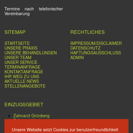
Termine nach telefonischer
Vereinbarung
SITEMAP
RECHTLICHES
STARTSEITE
IMPRESSUM/DISCLAIMER
UNSERE PRAXIS
DATENSCHUTZ
UNSERE BEHANDLUNGEN
HAFTUNGSAUSSCHLUSS
UNSER TEAM
ADMIN
UNSER SERVICE
TERMINANFRAGE
KONTAKTANFRAGE
IHR WEG ZU UNS
AKTUELLE NEWS
STELLENANGEBOTE
EINZUGSGEBIET
Zahnarzt Grünberg
Zahnarzt Mücke
Zahnarzt Alsfeld
Unsere Website setzt Cookies zur benutzerfreundlichkeit
Zahnarzt Kirchhain