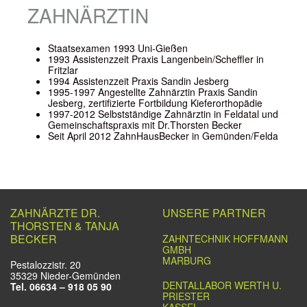
ZAHNÄRZTIN
Staatsexamen 1993 Uni-Gießen
1993 Assistenzzeit Praxis Langenbein/Scheffler in
Fritzlar
1994 Assistenzzeit Praxis Sandin Jesberg
1995-1997 Angestellte Zahnärztin Praxis Sandin
Jesberg, zertifizierte Fortbildung Kieferorthopädie
1997-2012 Selbstständige Zahnärztin in Feldatal und
Gemeinschaftspraxis mit Dr.Thorsten Becker
Seit April 2012 ZahnHausBecker in Gemünden/Felda
ZAHNÄRZTE DR.
UNSERE PARTNER
THORSTEN & TANJA
BECKER
ZAHNTECHNIK HOFFMANN
GMBH
MARBURG
Pestalozzistr. 20
35329 Nieder-Gemünden
DENTALLABOR WERTH U.
Tel. 06634 – 918 05 90
PRIESTER